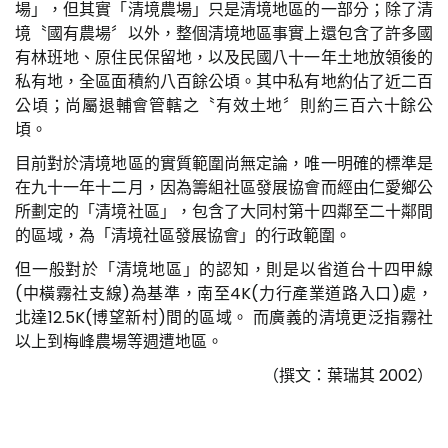
場」，但其實「清境農場」只是清境地區的一部分；除了清
境〝國有農場〞以外，整個清境地區事實上還包含了許多國
有林班地、原住民保留地，以及民國八十一年土地放領後的
私有地，全區面積約八百餘公頃。其中私有地約佔了近二百
公頃；尚屬退輔會管轄之〝有效土地〞則約三百六十餘公
頃。
目前對於清境地區的實質範圍尚無定論，唯一明確的標準是
在九十一年十二月，因為籌組社區發展協會而經由仁愛鄉公
所劃定的「清境社區」，包含了大同村第十四鄰至二十鄰間
的區域，為「清境社區發展協會」的行政範圍。
但一般對於「清境地區」的認知，則是以省道台十四甲線
(中橫霧社支線)為基準，南至4K(力行產業道路入口)處，
北達12.5K(博望新村)間的區域。 而廣義的清境更泛指霧社
以上到梅峰農場等週遭地區。
（撰文：葉瑞其 2002）