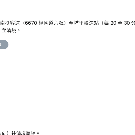
投客運（6670 經國道六號）至埔里轉運站（每 20 至 30 
）至清境。
里）
方向）往清境農場。