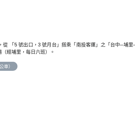
從 「5 號出口，3 號月台」搭乘「南投客運」之「台中─埔里
場（經埔里，每日六班）。
駁公車）