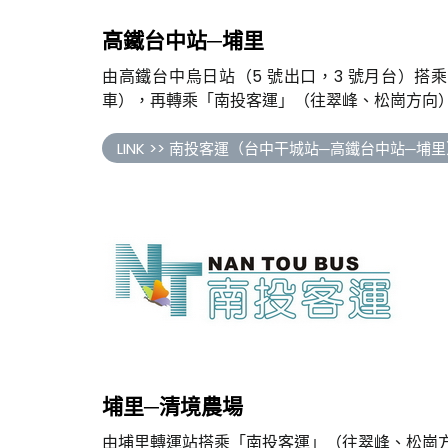
高鐵台中站─埔里
由高鐵台中烏日站（5 號出口，3 號月台）搭乘南
車），再轉乘「南投客運」（往翠峰、松崗方向
LINK >> 南投客運（台中干城站─高鐵台中站─埔
埔里─清境農場
由埔里轉運站搭乘「南投客運」（往翠峰、松崗