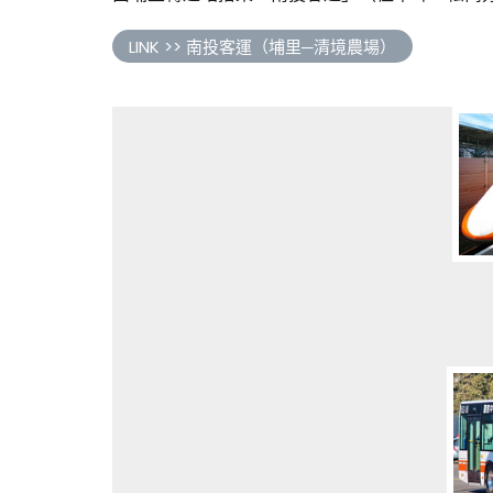
LINK >> 南投客運（埔里─清境農場）