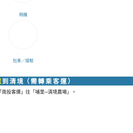
飛機
包車／接駁
鐵
到 清 境（ 需 轉 乘 客 運 ）
「南投客運」往「埔里─清境農場」。