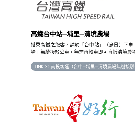
高鐵台中站─埔里─清境農場
搭乘高鐵之旅客，請於「台中站」（烏日）下車，
場」無縫接駁公車，無需再轉車即可直抵清境農
LINK >> 南投客運（台中─埔里─清境農場無縫接