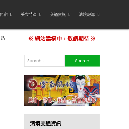
民宿
美食特產
交通資訊
清境報導
網站
※ 網站建構中，敬請期待 ※
搜
Search
尋...
清境交通資訊