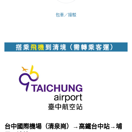
包車／接駁
搭 乘
飛 機
到 清 境（ 需 轉 乘 客 運 ）
台中國際機場（清泉崗）→高鐵台中站→埔