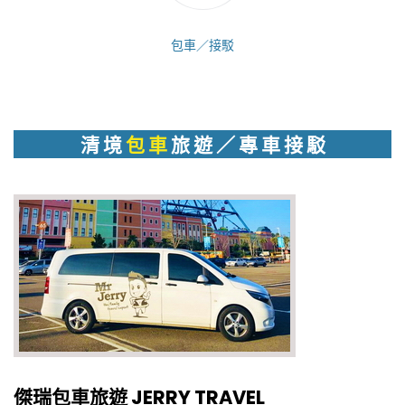
包車／接駁
清 境
包 車
旅 遊 ／ 專 車 接 駁
傑瑞包車旅遊 JERRY TRAVEL