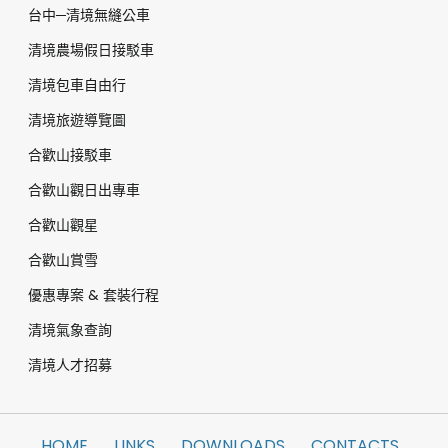
台中─清境無縫公車
清境農場假日接駁車
清境包車自由行
清境旅遊導覽圖
合歡山接駁車
合歡山觀日出專車
合歡山觀星
合歡山賞雪
優惠專案 & 套裝行程
清境氣象查詢
清境人才招募
HOME
LINKS
DOWNLOADS
CONTACTS