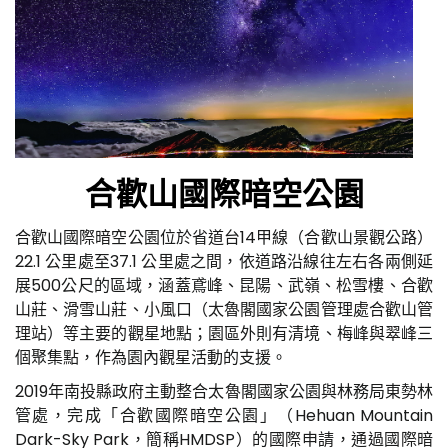
合歡山國際暗空公園
合歡山國際暗空公園位於省道台14甲線（合歡山景觀公路）
22.1 公里處至37.1 公里處之間，依道路沿線往左右各兩側延
展500公尺的區域，涵蓋鳶峰、昆陽、武嶺、松雪樓、合歡
山莊、滑雪山莊、小風口（太魯閣國家公園管理處合歡山管
理站）等主要的觀星地點；園區外則有清境、梅峰與翠峰三
個聚集點，作為園內觀星活動的支援。
2019年南投縣政府主動整合太魯閣國家公園與林務局東勢林
管處，完成「合歡國際暗空公園」（Hehuan Mountain
Dark-Sky Park，簡稱HMDSP）的國際申請，通過國際暗