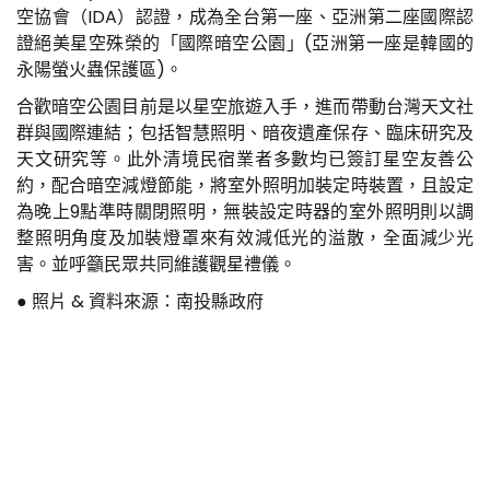
空協會（IDA）認證，成為全台第一座、亞洲第二座國際認
證絕美星空殊榮的「國際暗空公園」(亞洲第一座是韓國的
永陽螢火蟲保護區)。
合歡暗空公園目前是以星空旅遊入手，進而帶動台灣天文社
群與國際連結；包括智慧照明、暗夜遺產保存、臨床研究及
天文研究等。此外清境民宿業者多數均已簽訂星空友善公
約，配合暗空減燈節能，將室外照明加裝定時裝置，且設定
為晚上9點準時關閉照明，無裝設定時器的室外照明則以調
整照明角度及加裝燈罩來有效減低光的溢散，全面減少光
害。並呼籲民眾共同維護觀星禮儀。
● 照片 & 資料來源：南投縣政府