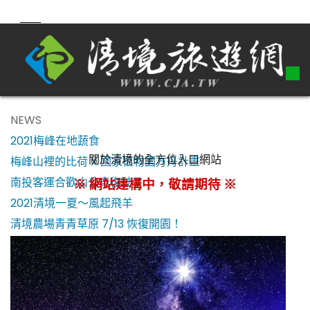
NEWS
2021梅峰在地蔬食
關於清境的全方位入口網站
梅峰山裡的比荷 X 國家植物園方舟計畫
南投客運合歡山公車復駛了！
※ 網站建構中，敬請期待 ※
2021清境一夏～風起飛羊
清境農場青青草原 7/13 恢復開園！