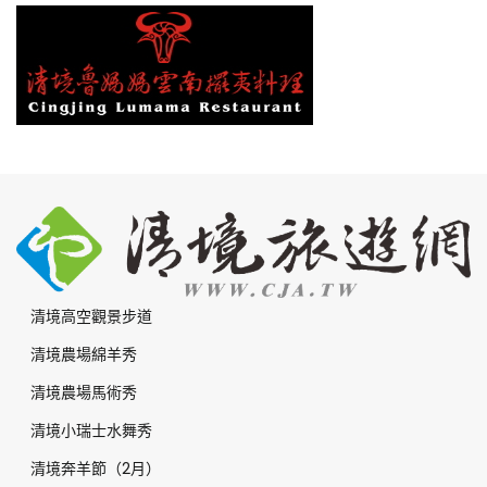
清境高空觀景步道
清境農場綿羊秀
清境農場馬術秀
清境小瑞士水舞秀
清境奔羊節（2月）