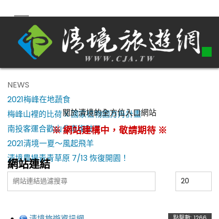
NEWS
2021梅峰在地蔬食
關於清境的全方位入口網站
梅峰山裡的比荷 X 國家植物園方舟計畫
南投客運合歡山公車復駛了！
※ 網站建構中，敬請期待 ※
2021清境一夏～風起飛羊
清境農場青青草原 7/13 恢復開園！
網站連結
Filter
顯
Field
示
數
目
清境旅遊資訊網
點擊數: 1266