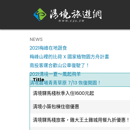
NEWS
2021梅峰在地蔬食
梅峰山裡的比荷 X 國家植物園方舟計畫
南投客運合歡山公車復駛了！
2021清境一夏～風起飛羊
Title
清境農場青青草原 7/13 恢復開園！
清境驛馬棧秋季入住1600元起
清境小築包棟住宿優惠
清境驛馬棧旅客，雞大王土雞城用餐九折優惠