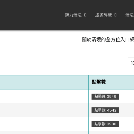
魅力清境
旅遊導覽
清境
關於清境的全方位入口
顯
示
數
點擊數
目
點擊數: 3949
點擊數: 4542
！
點擊數: 3980