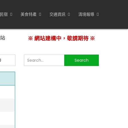
民宿
美食特產
交通資訊
清境報導
網站
※ 網站建構中，敬請期待 ※
搜
Search
尋...