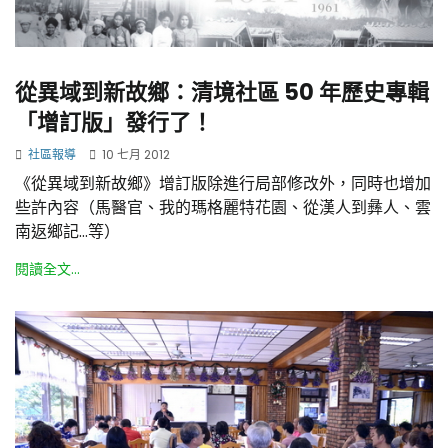
從異域到新故鄉：清境社區 50 年歷史專輯
「增訂版」發行了！
社區報導
10 七月 2012
《從異域到新故鄉》增訂版除進行局部修改外，同時也增加
些許內容（馬醫官、我的瑪格麗特花園、從漢人到彝人、雲
南返鄉記…等）
閱讀全文...