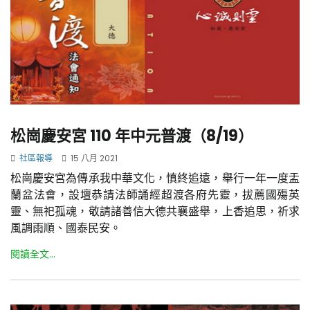
松崗慶安宮 110 年中元普渡（8/19）
社區報導
15 八月 2021
松崗慶安宮為傳承我中華文化，慎終追遠，舉行一年一度盂
蘭盆法會，設壇恭請法師誦經超渡各府先靈，拔薦國殤英
靈、無祀孤魂，敬請諸善信大德共襄盛舉，上香追思，祈求
風調雨順、國泰民安。
閱讀全文...