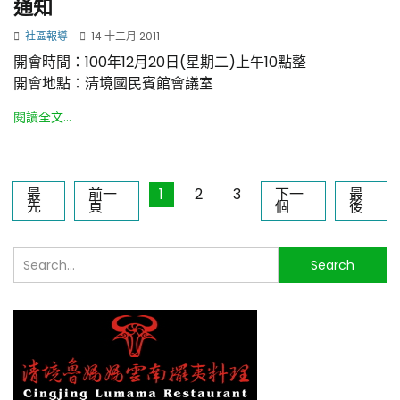
通知
社區報導
14 十二月 2011
開會時間：100年12月20日(星期二)上午10點整
開會地點：清境國民賓館會議室
閱讀全文...
最
前一
1
2
3
下一
最
先
頁
個
後
搜
Search
尋...