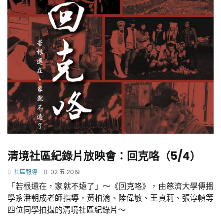
清境社區紀錄片放映會：回克咯（5/4）
社區報導
02 五 2019
「若根還在，家就不遠了」～《回克咯》，由慈濟大學傳播
學系潘朝成老師指導，黃柏淯、陸偉敏、王貞莉、張淳幀等
四位同學拍攝的清境社區紀錄片～