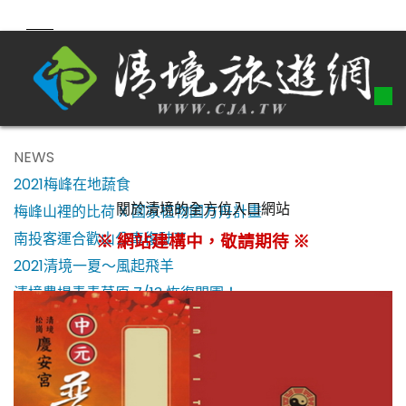
NEWS
2021梅峰在地蔬食
關於清境的全方位入口網站
梅峰山裡的比荷 X 國家植物園方舟計畫
南投客運合歡山公車復駛了！
※ 網站建構中，敬請期待 ※
2021清境一夏～風起飛羊
清境農場青青草原 7/13 恢復開園！