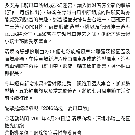
多支馬卡龍風車所組成夢幻迷宮，讓入園遊客有全新的體驗
(預計6月份推出)，遊客在穿越由風車所組成的障礙同時亦
能感受到迷宮的樂趣，迷宮裡並安排有全台唯一，西班牙鬥
牛士造型OPEN將、荷蘭服飾造型小桃以及德國紳士造型
LOCK將公仔，讓遊客在穿越風車迷宮之餘，還能巧遇清境
小瑞士花園獨家驚喜。
清境商場部份則由2,016個七彩旋轉風車串聯落羽松園區及
商場廣場，在停車場新增六座由風車組成的造型風車，造型
風車倒映在奇萊山群山中，形成一幅美麗的圖畫，連停個車
都很美。
今年還有新增水舞+雷射限定秀、網路用語大集合、蝴蝶造
型椅、五彩鯉魚旗以及愛之船佈置，將於七月風車節主活動
前陸續推出。
誠摯邀請您參與『2016清境一夏風車節』
◎活動時間: 2016年4月29日起 清境商場、清境小瑞士花園
搶先開跑
◎指導單位：退除役官兵輔導委員會