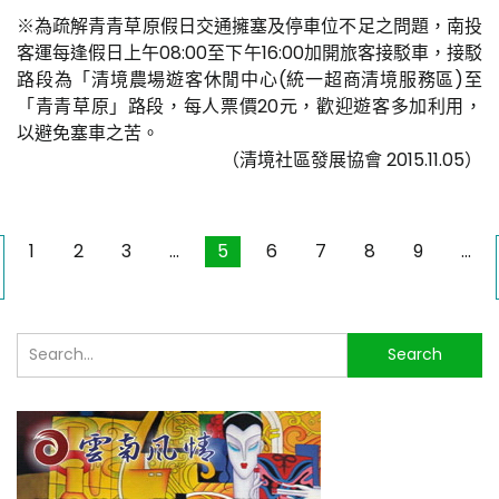
※為疏解青青草原假日交通擁塞及停車位不足之問題，南投
客運每逢假日上午08:00至下午16:00加開旅客接駁車，接駁
路段為「清境農場遊客休閒中心(統一超商清境服務區)至
「青青草原」路段，每人票價20元，歡迎遊客多加利用，
以避免塞車之苦。
（清境社區發展協會 2015.11.05）
1
2
3
...
5
6
7
8
9
...
搜
Search
尋...