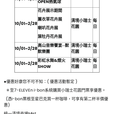
OPEN
熱氣球
花卉展示期間
薰衣草花卉展
清境小瑞士
每
10/01~2/28
花園
日
喇叭花卉展
葉牡丹花卉展
高山音樂饗宴─默
清境小瑞士
每
10/01~2/28
默樂團
花園
日
彩虹水舞
&
煙火
清境小瑞士
每
10/01~2/28
SHOW
花園
日
●優惠好康您不可不知：( 優惠活動暫定 )
＊至7-ELEVEn i-bon系統購買小瑞士花園門票享優惠。
(憑i-bon票根至星巴克買一杯咖啡，可享有第二杯半價優
惠)
統一清境商場Mist