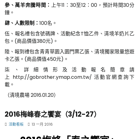
參、萬羊奔騰時間：
上午11：30至12：00，預計時間30分
鐘。
肆、人數限制：
100名。
伍、報名禮包含號碼牌、活動紀念T恤乙件、清境羊奶片乙
包。(商品價值380元)。
陸、報到禮包含青青草園入園門票乙張、清境獨家限量悠遊
卡乙張。(商品價值450元)。
柒、詳細情形及活動報名簡章請
上
http://gobrother.ymap.com.tw/ 活動官網查詢下
載。
（清境農場 2016.01.20）
2016梅峰春之饗宴（3/12-27）
活動看板
13 一月 2016