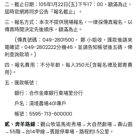
二、截止日期：105年1月22日(五)下午17：00，額滿為止，
屆時官網將同步公告「報名截止」。
三、報名方式：本次不提供現場報名，一律採傳真報名，以
傳真時間決定先後順序，額滿為止。
(傳真號碼：049-2801500， 鄭 小姐收，匯款後請來
電確認，049-2802222分機46，並請告知帳號後五碼，俾
利查詢款項。)
四、報名費用：不分年齡，每人350元(含報名禮及郵寄費
用)。
五、匯款帳號：
銀行：合作金庫銀行東埔里分行
戶名：清境農場401專戶
帳號：5595-713-600000
貳、奔羊路線：
觀山牧區馬術秀場→大自然劇場→壽山園
→55階→台14甲線→賓館停車場，路程約1.5公里。