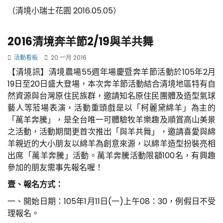
（清境小瑞士花園 2016.05.05）
2016清境奔羊節2/19與羊共舞
活動看板
20 一月 2016
【清境訊】清境農場55週年場慶暨奔羊節活動於105年2月
19日至20日盛大登場，本次奔羊節活動結合清境地區特有自
然資源與台灣原住民族群，邀請知名原住民團體及造型氣球
藝人等蒞場表演，活動重頭戲是以「柯麗黛綿羊」為主的
「萬羊奔騰」，是全台唯一可體驗牧羊樂趣及順賞高山美景
之活動，活動期間更首次推出「與羊共舞」，邀請喜愛與綿
羊親近的大小朋友以綿羊為創意來源，以綿羊造型扮裝亮相
出席「萬羊奔騰」活動。萬羊奔騰活動限額100名，有興趣
參加的朋友需事先報名喔！
壹、報名方式：
一、開始日期：105年1月11日(一)上午08：30，例假日不受
理報名。