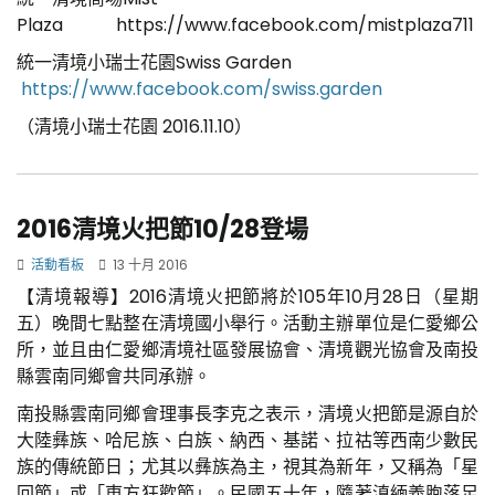
Plaza
https://www.facebook.com/mistplaza711
統一清境小瑞士花園Swiss Garden
https://www.facebook.com/swiss.garden
（清境小瑞士花園 2016.11.10）
2016清境火把節10/28登場
活動看板
13 十月 2016
【清境報導】2016清境火把節將於105年10月28日（星期
五）晚間七點整在清境國小舉行。活動主辦單位是仁愛鄉公
所，並且由仁愛鄉清境社區發展協會、清境觀光協會及南投
縣雲南同鄉會共同承辦。
南投縣雲南同鄉會理事長李克之表示，清境火把節是源自於
大陸彝族、哈尼族、白族、納西、基諾、拉祜等西南少數民
族的傳統節日；尤其以彝族為主，視其為新年，又稱為「星
回節」或「東方狂歡節」。民國五十年，隨著滇緬義胞落足