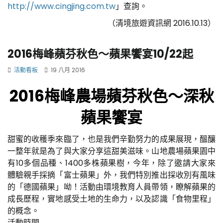
http://www.cingjing.com.tw
」查詢。
（清境旅遊資訊網 2016.10.13）
2016梅峰蘋芬秋色～蘋果饗宴10/22起
活動看板
19 八月 2016
2016梅峰農場蘋芬秋色～深秋
蘋果饗宴
甜蜜的收穫季來臨了，也是我們辛勤努力的成果展現，醞釀
一整年就是為了與大家分享這甜美滋味。山地農場蘋果園中
有10多個品種、1400多株蘋果樹，今年，除了邀請大家來
體驗親手採摘「富士蘋果」外，我們特別推出採收別有風味
的「德國蘋果」呦！活動由環境教育人員帶領，瞭解蘋果的
成長歷程，實地感受土地的生命力，以及認識「食物里程」
的概念。
活動時間