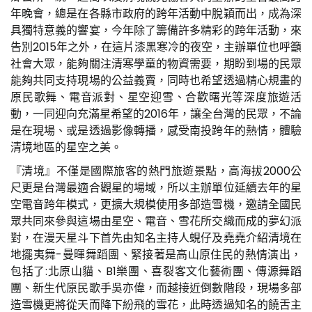
年晚會，總是在各縣市政府的跨年活動中脫穎而出，成為深
具獨特意義的響宴，今年除了籌備許多精彩的跨年活動，來
告別2015年之外，在這片漆黑寒冷的夜空，主辦單位也呼籲
社會大眾，能夠關注清寒學童的物資需要，期盼到場的民眾
能夠共同支持現場的公益義賣，同時也希望透過精心規畫的
原民歌舞、電音派對、星空迎雪、合歡曙光等深度旅遊活
動，一同迎向充滿星希望的2016年，讓全台灣的民眾，不論
是在現場、或是透過影像轉播，感受南投跨年的熱情，體驗
清境地區的星空之美。
『清境』不僅是國際旅客的熱門旅遊景點，高海拔2000公
尺更是台灣最適合觀星的場域，所以主辦單位延續去年的星
空電音跨年模式，更擴大規模使用多部造雪機，邀請全國民
眾共同來參與這場由星空、電音、雪花所交織而成的夢幻派
對，在漫天星斗下首先由知名主持人蜆仔及堯堯介紹清境在
地擺夷舞-曼暉舞蹈團、緊接著是高山原住民的熱情演出，
包括了:北原山貓、B1樂團、喜裂客文化藝術團、傳源舞蹈
團、新生代原民歌手吳亦偉，而越接近倒數階段，現場多部
造雪機更將從天而降下紛飛的雪花，此時透過知名的饒舌主