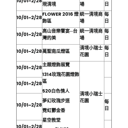
10/01~2/28
現清境
場
日
FLOWER 2016
燈
統一清境商
每
10/01~2/28
飾區
場
日
高山音樂饗宴─台
統一清境商
每
10/01~2/28
灣的美
場
日
清境小瑞士
每
10/01~2/28
萬聖南瓜燈區
花園
日
主題燈飾展覽
10/01~2/28
1314
玫瑰花園燈飾
區
10/01~2/28
520
白色情人
清境小瑞士
夢幻玫瑰步道
花園
每
10/01~2/28
日
霓虹鬱金香
星空教堂
10/01~2/28