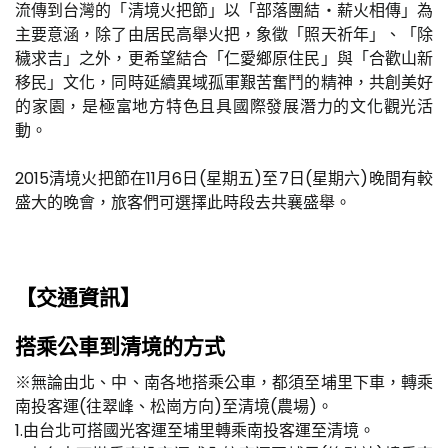
流傳到台灣的「清境火把節」以「部落團結‧薪火相傳」為
主要意涵，除了由居民高舉火把，象徵「照天祈年」、「除
穢求吉」之外，更希望結合「仁愛鄉原住民」與「合歡山新
移民」文化，同時延續異域孤軍艱苦奮鬥的精神，共創美好
的家園，是極富地方特色且具國際發展潛力的文化觀光活
動。
2015清境火把節在11月6日(星期五)至7日(星期六)晚間有較
盛大的晚會，旅客們可選擇此時段去共襄盛舉。
【交通資訊】
搭乘公車到清境的方式
※無論由北、中、南各地搭乘公車，都須至埔里下車，轉乘
南投客運(往翠峰、松崗方向)至清境(農場)。
1.由台北可搭國光客運至埔里轉乘南投客運至清境。