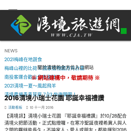
NEWS
2021梅峰在地蔬食
關於清境的全方位入口網站
梅峰山裡的比荷 X 國家植物園方舟計畫
南投客運合歡山公車復駛了！
※ 網站建構中，敬請期待 ※
2021清境一夏～風起飛羊
清境農場青青草原 7/13 恢復開園！
2016清境小瑞士花園 耶誕幸福禮讚
活動看板
10 十一月 2016
【清境訊】清境小瑞士花園 『耶誕幸福禮讚』於10/28配合
清境火把節活動，正式點燈囉，在寒冷聖誕夜裡希冀人與人
之間的羈絆能長久，不論家人、愛人或朋友，都能揮別2016