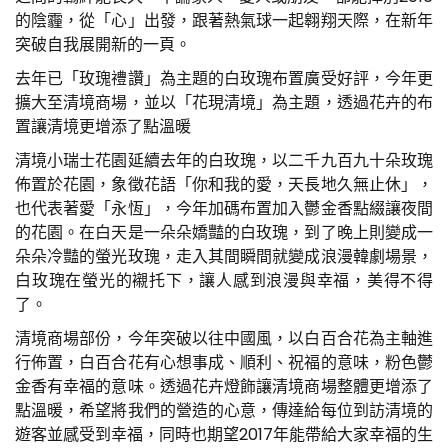
的陰霾，從「心」出發，跟著熱氣球一起翱翔天際，在新年
突破自我展開新的一頁。
去年已「玫瑰禮讚」為主題的白玫瑰布置廣受好評，今年更
擴大至清境商場，並以「花現清境」為主題，透過花卉的布
置讓清境更增添了點溫暖
清境小瑞士花園延續去年的白玫瑰，以二千九百九十朵玫瑰
佈置於花園，象徵花語「你和我的愛，天長地久無止休」，
也代表著愛「永恆」，今年加碼布置加入鬱金香點綴讓夜間
的花園。在白天是一朵朵嬌豔的白玫瑰，到了晚上則變成一
朵朵冷豔的螢光玫瑰，走入其間瞬間就變成浪漫韓劇場景，
白玫瑰在螢光的襯托下，讓人感到浪漫與幸福，美得不得
了。
清境商場部份，今年突破以往中國風，以白百合花為主軸進
行佈置，白百合花有心想事成、順利、祝福的意味，粉色鬱
金香有幸福的意味。透過花卉燈飾讓清境商場整體更增添了
點溫暖，希望將我們的營造的心意，傳達給每位到訪清境的
遊客並感受到幸福，同時也期望2017年能帶給大家幸福的生