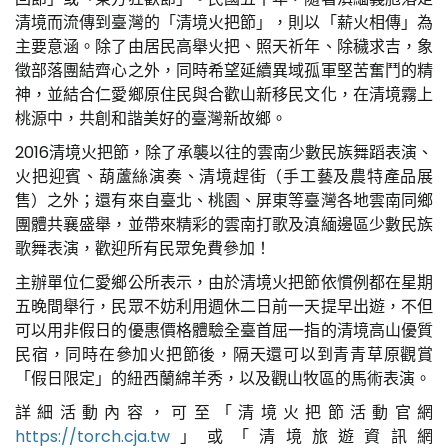
清境而流傳到臺灣的「清境火把節」，則以「薪火相傳」為
主要意涵。除了由居民高舉火把、照天祈年、除穢求吉，象
徵部落團結齊心之外，同時希望延續異域孤軍堅苦奮鬥的精
神，並結合仁愛鄉原住民與合歡山新移民文化，在清境霧上
桃源中，共創和諧美好的臺灣新故鄉。
2016清境火把節，除了承襲以往的雲南少數民族舞蹈表演、
火把迎賓、葫蘆絲演奏、清境趕街（手工藝及農特產品展
售）之外；還有來自臺北、桃園、屏東等臺灣各地雲南同鄉
團體共襄盛舉，並帶來精彩的雲南打歌及滇緬邊區少數民族
歌舞表演，歡迎所有民眾免費參加！
主辦單位仁愛鄉公所表示，由於清境火把節依慣例都在星期
五晚間舉行，民眾不妨利用週休二日前一天提早出遊，不但
可以用非假日的優惠價格體驗全臺首屈一指的清境高山優質
民宿，同時在參加火把節後，隔天還可以到青青草原觀賞
「假日限定」的紐西蘭綿羊秀，以及觀山牧區的馬術表演。
詳細活動內容，可至「清境火把節活動官網
https://torch.cja.tw
」或「清境旅遊資訊網