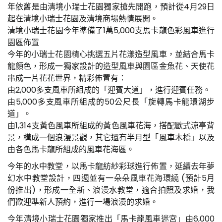
年依舊是由清境小瑞士花園獨家搶先開跑，預計從4月29日
起在清境小瑞士花園及清境商場熱情展開。
清境小瑞士花園今年準備了1萬5,000支馬卡龍色彩風車進行
園區佈置
今年的小瑞士花園精心挑選五片花漾造型風車，並結合馬卡
龍顏色，形成一獨家設計的造型風車與園區金魚花、天使花
串成一片花花世界，精彩佈置有：
由2,000多支風車所組成的「迎賓大道」，進行迎賓任務。
由5,000多支風車所組成的50公尺長「旋轉馬卡龍環湖步
道」。
由1,314支黃色風車所組成的黃色風車花海，搭配歐式涼亭背
景，構成一個浪漫景觀，其它還有半月型「風車木橋」以及
由各色馬卡龍所組成的風車花海區。
今年的水中教堂，以馬卡龍紡紗彩球進行佈置，延續去年夢
幻水中教堂設計，四週並有一朵朵風車花海環繞 (預計5月
份推出)，形成一全新、浪漫水教堂，適合拍照及求婚，我
們歡迎準新人預約，進行一場浪漫的求婚。
今年清境小瑞士花園獨家推出「馬卡龍風車迷宮」由6,000