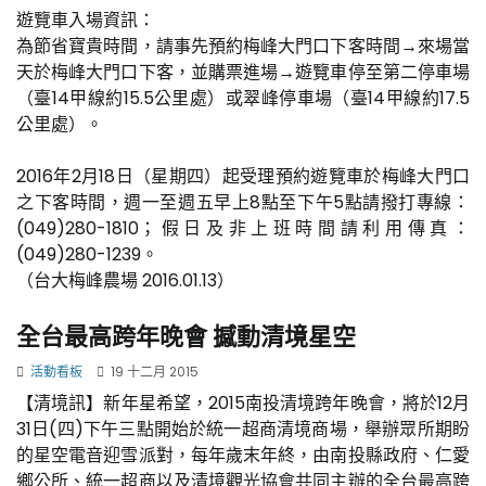
遊覽車入場資訊：
為節省寶貴時間，請事先預約梅峰大門口下客時間→來場當
天於梅峰大門口下客，並購票進場→遊覽車停至第二停車場
（臺14甲線約15.5公里處）或翠峰停車場（臺14甲線約17.5
公里處）。
2016年2月18日（星期四）起受理預約遊覽車於梅峰大門口
之下客時間，週一至週五早上8點至下午5點請撥打專線：
(049)280-1810；假日及非上班時間請利用傳真：
(049)280-1239。
（台大梅峰農場 2016.01.13）
全台最高跨年晚會 撼動清境星空
活動看板
19 十二月 2015
【清境訊】新年星希望，2015南投清境跨年晚會，將於12月
31日(四)下午三點開始於統一超商清境商場，舉辦眾所期盼
的星空電音迎雪派對，每年歲末年終，由南投縣政府、仁愛
鄉公所、統一超商以及清境觀光協會共同主辦的全台最高跨