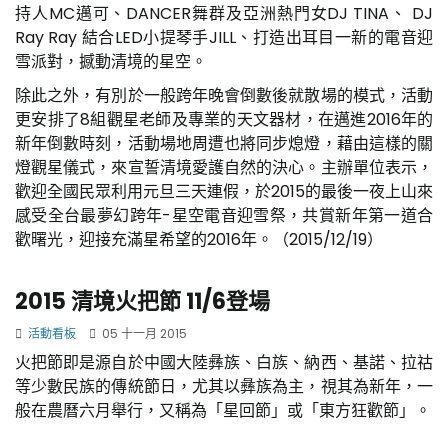
持人MC邁可、DANCER舞群及亞洲熱門女DJ TINA、 DJ
Ray Ray 結合LED小提琴手JILL、打造出耳目一新的電音迎
雪派對，撼動清境的星空。
除此之外，有別於一般跨年晚會倒數後就散場的模式，活動
更安排了8組觀星老師及專業的天文器材，在邁進2016年的
新年倒數時刻，活動場地周遭也將同步熄燈，藉由這樣的關
燈觀星儀式，來宣誓清境愛護自然的決心。主辦單位表示，
歡迎全國民眾利用元旦三天連假，於2015的最後一夜上山來
感受全台最夢幻跨年-星空電音迎雪祭，共賞新年第一道合
歡曙光，迎接充滿星希望的2016年。（2015/12/19）
2015 清境火把節 11/6登場
活動看板
05 十一月 2015
火把節即是源自於中國大陸彝族、白族、納西、基諾、拉祜
等少數民族的傳統節日，尤其以彝族為主，視其為新年，一
般在農曆六月舉行，又稱為「星回節」或「東方狂歡節」。