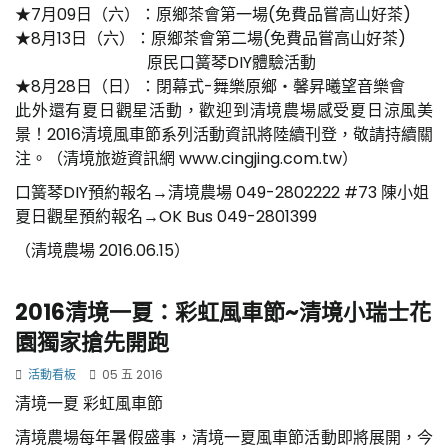
★7月09日（六）：原鄉茶會第一場(免費品嘗高山好茶)
★8月13日（六）：原鄉茶會第二場(免費品嘗高山好茶)
原民口簧琴DIY體驗活動
★8月28日（日）：閉幕式-舞樂原鄉‧馨昇曦望音樂會
此外還有夏日觀星活動，歡迎到清境農場感受夏日涼風美
景！2016清境風車節系列活動資訊將陸續刊登，敬請持續關
注。（清境旅遊資訊網 www.cingjing.com.tw）
口簧琴DIY預約報名→清境農場 049-2802222 #73 陳小姐
夏日觀星預約報名→OK Bus 049-2801399
（清境農場 2016.06.15）
2016清境一夏：彩虹風車節~清境小瑞士花
園獨家搶先開跑
活動看板
05 五 2016
清境一夏 彩虹風車節
清境農場每年暑假盛事，清境一夏風車節活動即將展開，今