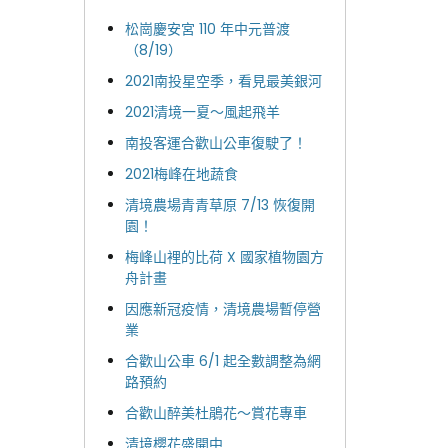
松崗慶安宮 110 年中元普渡
（8/19）
2021南投星空季，看見最美銀河
2021清境一夏～風起飛羊
南投客運合歡山公車復駛了！
2021梅峰在地蔬食
清境農場青青草原 7/13 恢復開
園！
梅峰山裡的比荷 X 國家植物園方
舟計畫
因應新冠疫情，清境農場暫停營
業
合歡山公車 6/1 起全數調整為網
路預約
合歡山醉美杜鵑花～賞花專車
清境櫻花盛開中