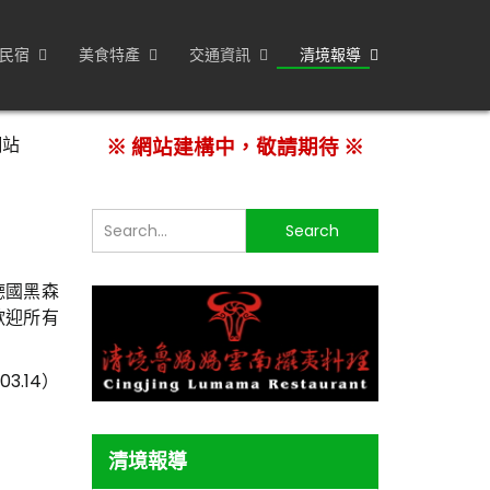
民宿
美食特產
交通資訊
清境報導
網站
※ 網站建構中，敬請期待 ※
搜
Search
尋...
德國黑森
，歡迎所有
。
3.14）
清境報導