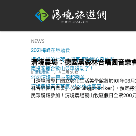
NEWS
2021梅峰在地蔬食
梅峰山裡的比荷 X 國家植物園方舟計畫
清境農場：德國黑森林合唱團音樂會（
南投客運合歡山公車復駛了！
活動看板
14 三月 2012
2021清境一夏～風起飛羊
【清境報導】國立彰化生活美學館將於101年03月
清境農場青青草原 7/13 恢復開園！
林合唱團音樂會」(Die Singphoniker)
民眾踴躍參加！清境農場觀山牧區假日全票200元