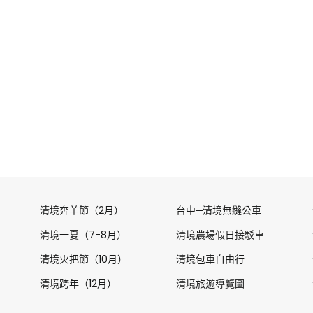
清境奔羊節（2月）
台中─清境無縫公車
清境一夏（7-8月）
清境農場假日接駁車
清境火把節（10月）
清境包車自由行
清境跨年（12月）
清境旅遊導覽圖