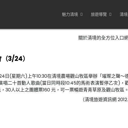
魅力清境
旅遊導覽
清境
關於清境的全方位入口
3/24）
24日(星期六)上午10:30在清境農場觀山牧區舉辦「璀璨之聲～
，預定將演唱二十首動人歌曲(當日同時段10:45的馬術表演暫停乙次)
，30人以上之團體票160 元，可一票暢遊青青草原及觀山牧區
（清境旅遊資訊網 2012.0