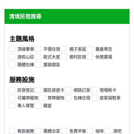
清境民宿搜尋
主題風格
頂級奢華
平價住宿
親子家庭
羅曼蒂克
渡假山莊
歐式木屋
鄉村民宿
休閒農場
團體包棟
露營園區
服務設施
民宿登記
國民旅遊卡
網路訂房
現場刷卡
可攜帶寵物
禁帶寵物
包棟住宿
旅客接駁車
專人導覽
觀星
餐飲服務
團體合菜
免費早餐
咖啡
酒吧