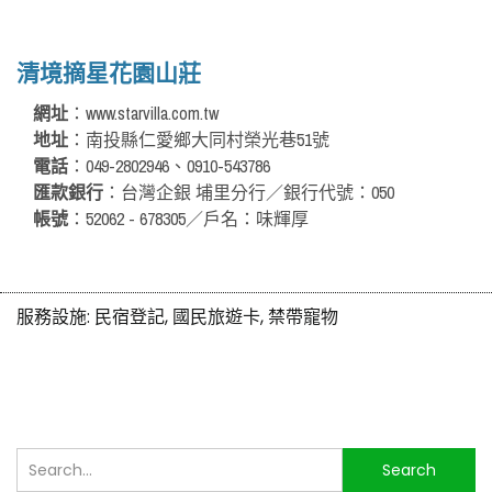
清境摘星花園山莊
網址
：www.starvilla.com.tw
地址
：南投縣仁愛鄉大同村榮光巷51號
電話
：049-2802946、0910-543786
匯款銀行
：台灣企銀 埔里分行／銀行代號：050
帳號
：52062 - 678305／戶名：味輝厚
服務設施:
民宿登記, 國民旅遊卡, 禁帶寵物
搜
Search
尋...